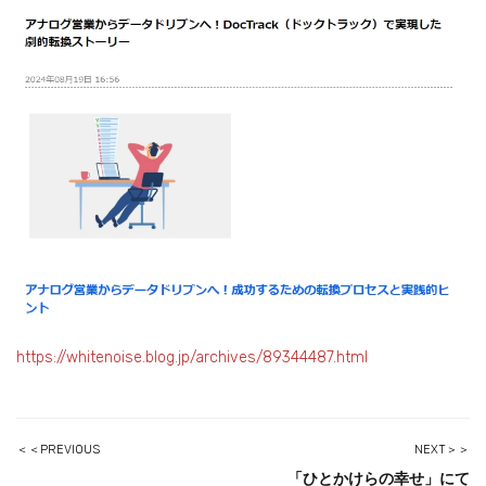
https://whitenoise.blog.jp/archives/89344487.html
＜＜PREVIOUS
NEXT＞＞
「ひとかけらの幸せ」にて