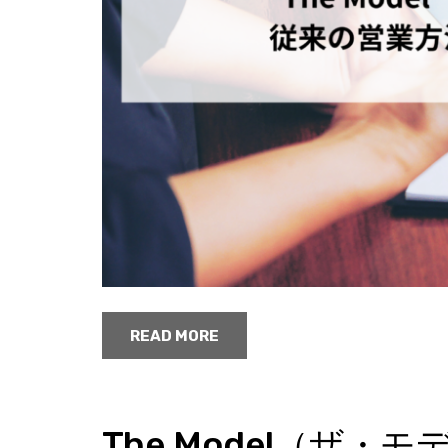
READ MORE
The Model（ザ